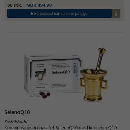
60 stk.
NOK 494.99
Få beskjed når varen er på lager
SelenoQ10
Kosttilskudd
Kombinasjonspreparatet SelenoQ10 med koenzym Q10