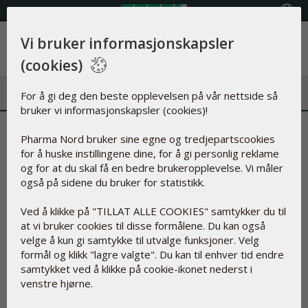
FRI FRAKT
Velg land
Vi bruker informasjonskapsler
Meny
(cookies)
For å gi deg den beste opplevelsen på vår nettside så
bruker vi informasjonskapsler (cookies)!
Pharma Nord bruker sine egne og tredjepartscookies
God sommer!
for å huske instillingene dine, for å gi personlig reklame
og for at du skal få en bedre brukeropplevelse. Vi måler
I juli har vi åpningstid fra kl. 09.00–15.00.
også på sidene du bruker for statistikk.
Kontoret er stengt i uke 31.
Ved å klikke på "TILLAT ALLE COOKIES" samtykker du til
at vi bruker cookies til disse formålene. Du kan også
Vi ønsker alle våre kunder en riktig god
velge å kun gi samtykke til utvalge funksjoner. Velg
sommer!
formål og klikk "lagre valgte". Du kan til enhver tid endre
samtykket ved å klikke på cookie-ikonet nederst i
venstre hjørne.
Velkommen til Pharma Nords nettbutikk