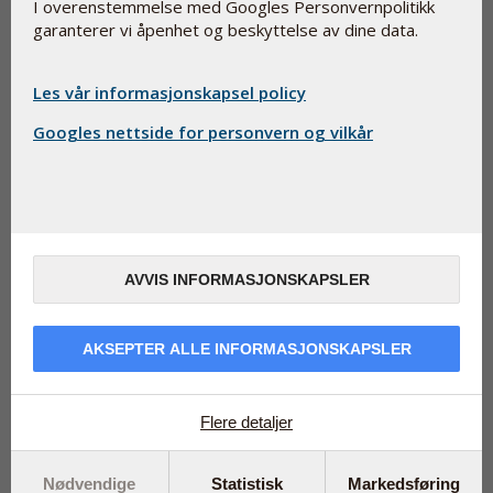
I overenstemmelse med Googles Personvernpolitikk
Har du spørsmål eller ønsker å vite mer om våre produkter
garanterer vi åpenhet og beskyttelse av dine data.
er du velkommen til å kontakte oss på tlf. 32 26 70 00
mandag til fredag fra kl. 8-16. Bestillinger pakkes normalt
sett innen en virkedag og vi sender alltid fraktfritt med
Les vår informasjonskapsel policy
Posten.
Googles nettside for personvern og vilkår
Filter
Kosttilskudd
AVVIS INFORMASJONSKAPSLER
AKSEPTER ALLE INFORMASJONSKAPSLER
Flere detaljer
Nødvendige
Statistisk
Markedsføring