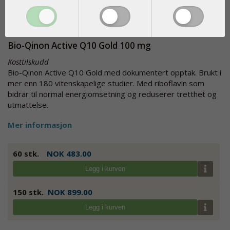
Bio-Qinon Active Q10 Gold 100 mg
Kosttilskudd
Bio-Qinon Active Q10 Gold med dokumentert opptak. Brukt i
mer enn 180 vitenskapelige studier. Med riboflavin som
bidrar til normal energiomsetning og reduserer tretthet og
utmattelse.
Mer informasjon
60 stk.
NOK 483.00
Legg i kurven
150 stk.
NOK 899.00
Legg i kurven