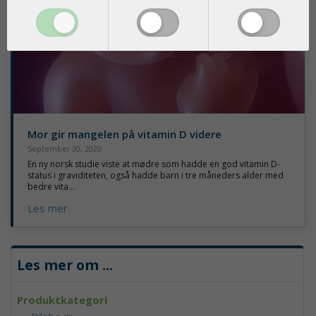
Mor gir mangelen på vitamin D videre
September 30, 2020
En ny norsk studie viste at mødre som hadde en god vitamin D-
status i graviditeten, også hadde barn i tre måneders alder med
bedre vita...
Les mer
Les mer om
...
Produktkategori