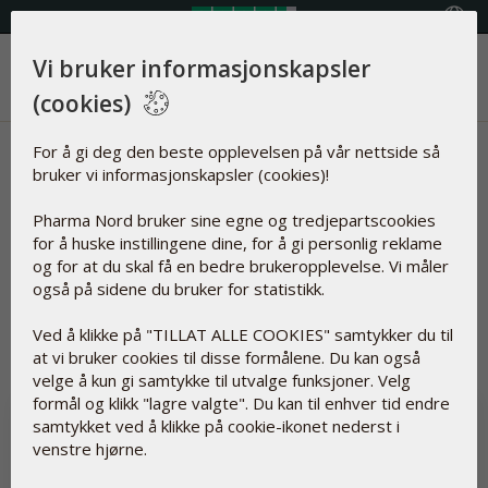
Velg land
Vi bruker informasjonskapsler
Meny
(cookies)
Nyheter | Barn & graviditet
For å gi deg den beste opplevelsen på vår nettside så
bruker vi informasjonskapsler (cookies)!
Artikler om
Pharma Nord bruker sine egne og tredjepartscookies
for å huske instillingene dine, for å gi personlig reklame
og for at du skal få en bedre brukeropplevelse. Vi måler
også på sidene du bruker for statistikk.
Nullstille
Barn & graviditet
Ved å klikke på "TILLAT ALLE COOKIES" samtykker du til
at vi bruker cookies til disse formålene. Du kan også
velge å kun gi samtykke til utvalge funksjoner. Velg
formål og klikk "lagre valgte". Du kan til enhver tid endre
samtykket ved å klikke på cookie-ikonet nederst i
venstre hjørne.