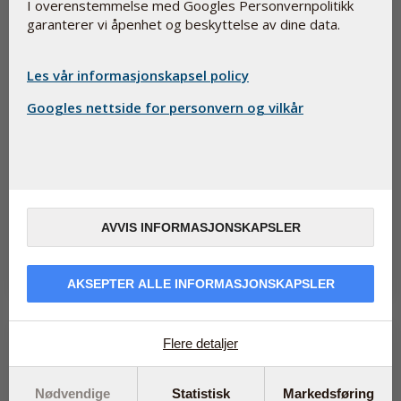
I overenstemmelse med Googles Personvernpolitikk
garanterer vi åpenhet og beskyttelse av dine data.
Les vår informasjonskapsel policy
Googles nettside for personvern og vilkår
Selen bidrar til normal utvikling og modning av
sædceller
December 14, 2023
Problemer med å bli gravid? Ca. halvparten av tilfellene er knyttet
AVVIS INFORMASJONSKAPSLER
til dårlig sædkvalitet. Ny forskning har funnet en mulig forklaring...
Les mer
AKSEPTER ALLE INFORMASJONSKAPSLER
Flere detaljer
Nødvendige
Statistisk
Markedsføring