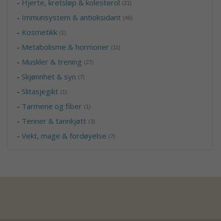
-
Hjerte, kretsløp & kolesterol
(21)
-
Immunsystem & antioksidant
(46)
-
Kosmetikk
(1)
-
Metabolisme & hormoner
(11)
-
Muskler & trening
(27)
-
Skjønnhet & syn
(7)
-
Slitasjegikt
(1)
-
Tarmene og fiber
(1)
-
Tenner & tannkjøtt
(3)
-
Vekt, mage & fordøyelse
(7)