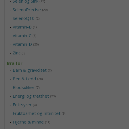
-
Selen og Sink
(12)
-
SelenoPrecise
(20)
-
SelenoQ10
(2)
-
Vitamin-B
(1)
-
Vitamin-C
(3)
-
Vitamin-D
(25)
-
Zinc
(3)
Bra for
-
Barn & graviditet
(2)
-
Ben & Ledd
(28)
-
Blodsukker
(7)
-
Energi og tretthet
(23)
-
Fettsyrer
(3)
-
Fruktbarhet og Intimitet
(9)
-
Hjerne & minne
(11)