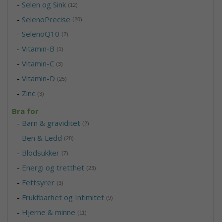
-
Selen og Sink
(12)
-
SelenoPrecise
(20)
-
SelenoQ10
(2)
-
Vitamin-B
(1)
-
Vitamin-C
(3)
-
Vitamin-D
(25)
-
Zinc
(3)
Bra for
-
Barn & graviditet
(2)
-
Ben & Ledd
(28)
-
Blodsukker
(7)
-
Energi og tretthet
(23)
-
Fettsyrer
(3)
-
Fruktbarhet og Intimitet
(9)
-
Hjerne & minne
(11)