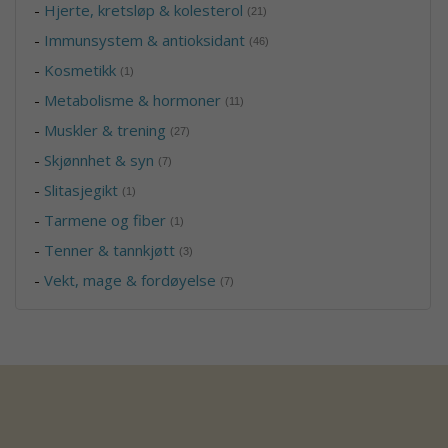
-
Hjerte, kretsløp & kolesterol
(21)
-
Immunsystem & antioksidant
(46)
-
Kosmetikk
(1)
-
Metabolisme & hormoner
(11)
-
Muskler & trening
(27)
-
Skjønnhet & syn
(7)
-
Slitasjegikt
(1)
-
Tarmene og fiber
(1)
-
Tenner & tannkjøtt
(3)
-
Vekt, mage & fordøyelse
(7)