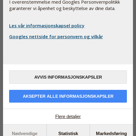
I overenstemmelse med Googles Personvernpolitikk
garanterer vi åpenhet og beskyttelse av dine data.
Les vår informasjonskapsel policy
Googles nettside for personvern og vilkår
Svak benmuskulatur øker kvinners risiko for å få
slitasjegikt i kneet
May 5, 2017
En ny undersøkelse har vist at kvinner med svak lårmuskulatur har
AVVIS INFORMASJONSKAPSLER
en økt risiko for å utvikle slitasjegikt i kneleddene. For de som all...
Les mer
AKSEPTER ALLE INFORMASJONSKAPSLER
Les mer om
...
Flere detaljer
Produktkategori
Nødvendige
Statistisk
Markedsføring