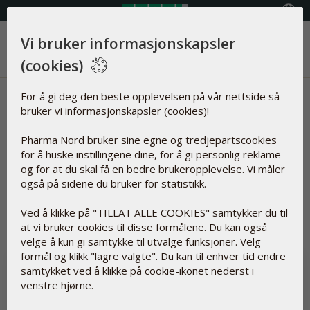
Velg land
Vi bruker informasjonskapsler
Meny
(cookies)
Nyheter | Slitasjegikt
For å gi deg den beste opplevelsen på vår nettside så
bruker vi informasjonskapsler (cookies)!
Artikler om
Pharma Nord bruker sine egne og tredjepartscookies
for å huske instillingene dine, for å gi personlig reklame
og for at du skal få en bedre brukeropplevelse. Vi måler
også på sidene du bruker for statistikk.
Nullstille
Slitasjegikt
Ved å klikke på "TILLAT ALLE COOKIES" samtykker du til
at vi bruker cookies til disse formålene. Du kan også
velge å kun gi samtykke til utvalge funksjoner. Velg
formål og klikk "lagre valgte". Du kan til enhver tid endre
samtykket ved å klikke på cookie-ikonet nederst i
venstre hjørne.