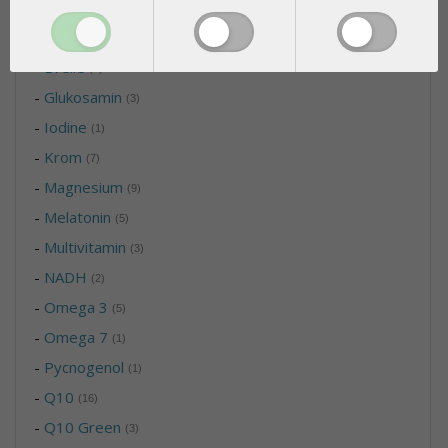
-
Biloba
(2)
-
Bio-Tura
(1)
-
Evelle
(1)
-
Glukosamin
(3)
-
Iodine
(1)
-
Krom
(7)
-
Magnesium
(9)
-
Melatonin
(5)
-
Multivitamin
(3)
-
NADH
(2)
-
Omega 3
(5)
-
Omega 7
(1)
-
Pycnogenol
(1)
-
Q10
(16)
-
Q10 Green
(3)