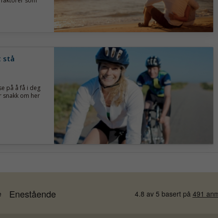
 faktorer som
t stå
se på å få i deg
er snakk om her