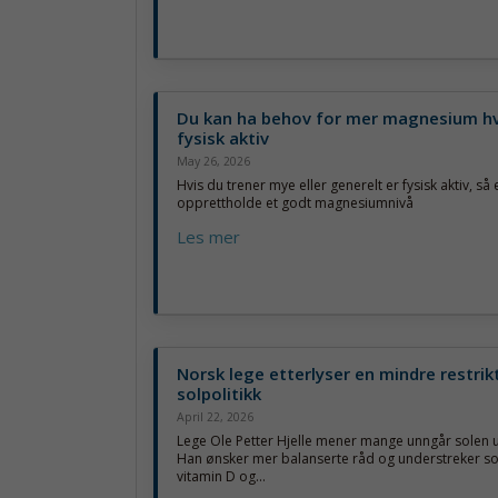
Du kan ha behov for mer magnesium hv
fysisk aktiv
May 26, 2026
Hvis du trener mye eller generelt er fysisk aktiv, så e
opprettholde et godt magnesiumnivå
Les mer
Norsk lege etterlyser en mindre restrik
solpolitikk
April 22, 2026
Lege Ole Petter Hjelle mener mange unngår solen 
Han ønsker mer balanserte råd og understreker sol
vitamin D og...