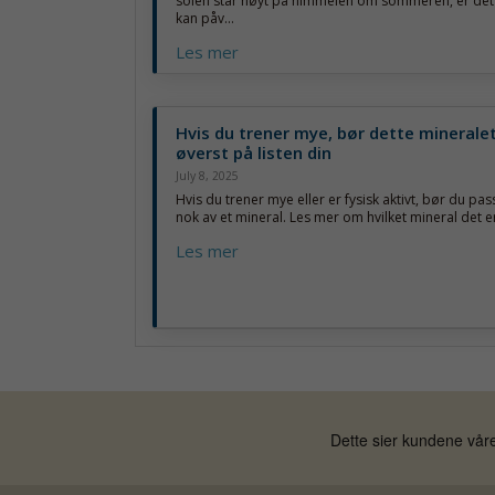
solen står høyt på himmelen om sommeren, er det
kan påv...
Les mer
Hvis du trener mye, bør dette minerale
øverst på listen din
July 8, 2025
Hvis du trener mye eller er fysisk aktivt, bør du pas
nok av et mineral. Les mer om hvilket mineral det 
Les mer