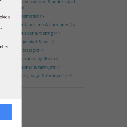
-
Immunsystem & antioksidant
(46)
-
Kosmetikk
ookies
(1)
-
Metabolisme & hormoner
(11)
re
-
Muskler & trening
(27)
-
Skjønnhet & syn
(7)
enhet
-
Slitasjegikt
(1)
-
Tarmene og fiber
(1)
-
Tenner & tannkjøtt
(3)
-
Vekt, mage & fordøyelse
(7)