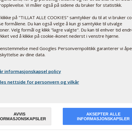
opplevelse. Vi måler også på sidene du bruker for statistikk.
 klikke på "TILLAT ALLE COOKIES" samtykker du til at vi bruker c
sse formålene. Du kan også velge å kun gi samtykke til utvalge
oner. Velg formål og klikk "lagre valgte". Du kan til enhver tid end
kket ved å klikke på cookie-ikonet nederst i venstre hjørne.
renstemmelse med Googles Personvernpolitikk garanterer vi åp
e sunne
skyttelse av dine data.
e voksne og barn
år informasjonskapsel policy
es nettside for personvern og vilkår
n din?
AVVIS
AKSEPTER ALLE
iner er viktig
FORMASJONSKAPSLER
INFORMASJONSKAPSLER