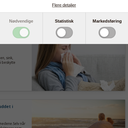
Flere detaljer
Nødvendige
Statistisk
Markedsføring
nnom den
n, sink,
å beskytte
uddet i
ånedene.Selv når