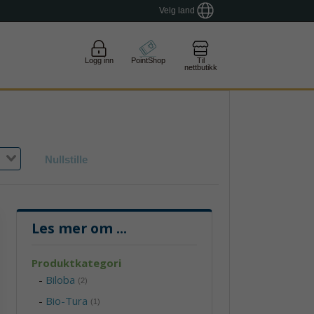
Velg land
Logg inn
PointShop
Til
nettbutikk
Nullstille
Les mer om
...
Produktkategori
-
Biloba
(2)
-
Bio-Tura
(1)