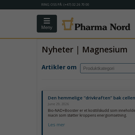
RING OSS PÅ: (+47) 32 26 70 00
Meny
Nyheter | Magnesium
Artikler om
Den hemmelige “drivkraften” bak celle
June 29, 2026
Bio-NAD+Booster er et kosttilskudd som inneholde
niacin som støtter kroppens energiomsetning.
Les mer