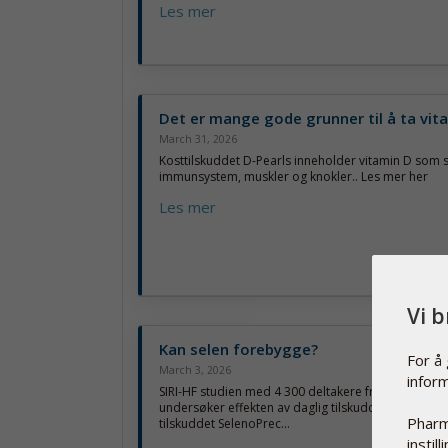
Les mer
Det er mange gode grunner til å ta vit
March 31, 2026
Kosttilskuddet D-Pearls inneholder vitamin D som s
immunsystem, muskler og knokler.. Les mer her
Les mer
Vi 
Kan selen forebygge?
For å
March 3, 2026
infor
SIRI-HF studien med 4 300 deltakere fra Norge og S
undersøker effekten av daglig tilskudd med selen. 
Pharm
tilskuddet SelenoPrec...
instil