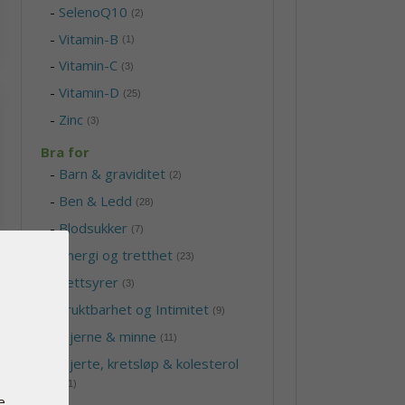
-
SelenoQ10
(2)
-
Vitamin-B
(1)
-
Vitamin-C
(3)
-
Vitamin-D
(25)
-
Zinc
(3)
Bra for
-
Barn & graviditet
(2)
-
Ben & Ledd
(28)
-
Blodsukker
(7)
-
Energi og tretthet
(23)
-
Fettsyrer
(3)
-
Fruktbarhet og Intimitet
(9)
-
Hjerne & minne
(11)
-
Hjerte, kretsløp & kolesterol
(21)
e