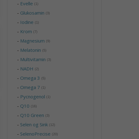
-
Evelle
(1)
-
Glukosamin
(3)
-
Iodine
(1)
-
Krom
(7)
-
Magnesium
(9)
-
Melatonin
(5)
-
Multivitamin
(3)
-
NADH
(2)
-
Omega 3
(5)
-
Omega 7
(1)
-
Pycnogenol
(1)
-
Q10
(16)
-
Q10 Green
(3)
-
Selen og Sink
(12)
-
SelenoPrecise
(20)