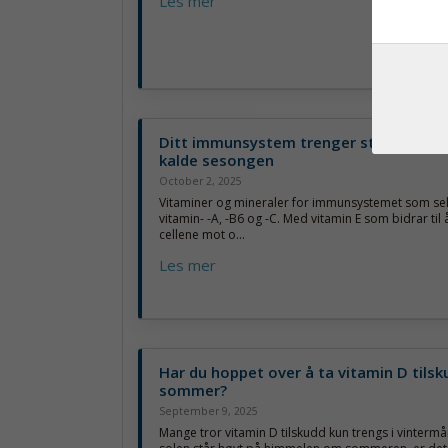
Les mer
Ditt immunsystem trenger støtte gje
kalde sesongen
October 2, 2025
Vitaminer og mineraler for immunsystemet som sele
vitamin- -A, -B6 og -C. Med vitamin E som bidrar til 
cellene mot o...
Les mer
Har du hoppet over å ta vitamin D tilsk
sommer?
September 9, 2025
Mange tror vitamin D tilskudd kun trengs i vinterm