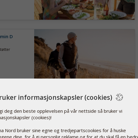
amin D
tøtter
bruker informasjonskapsler (cookies)
 gi deg den beste opplevelsen på vår nettside så bruker vi
masjonskapsler (cookies)!
verige
Det er
a Nord bruker sine egne og tredjepartscookies for å huske
lingene dine, for å gi personlig reklame og for at du skal få en bedr