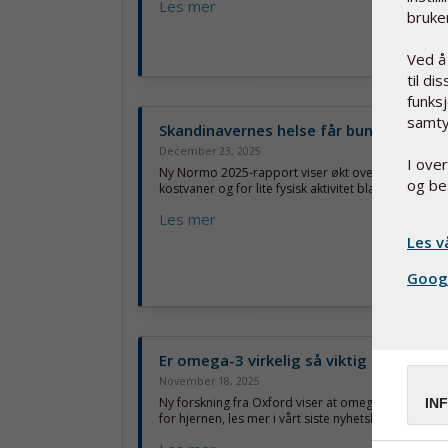
Les mer
bruker
Ved å
til di
funksj
samty
Skandinavernes helse får bunnkarakter
December 23, 2025
I ove
Ny Normo 2025-rapport viser økt overvekt, mindr
og be
kostvaner og for lite fysisk aktivitet blant nordisk
Les mer
Les v
Googl
Er omega-3 virkelig så viktig for hjerne
November 18, 2025
Ny forskning fra Oxford viser at omega-3 og B-vitam
IN
for hjernen, les mer i vårt siste nyhetsbrev.