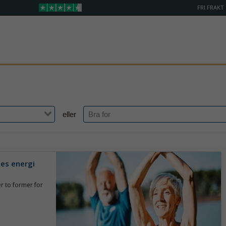
FRI FRAKT
eller
nes energi
r to former for