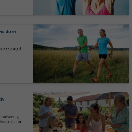
is du er
r det viktig å
tiv
unødvendig.
ens rolle for