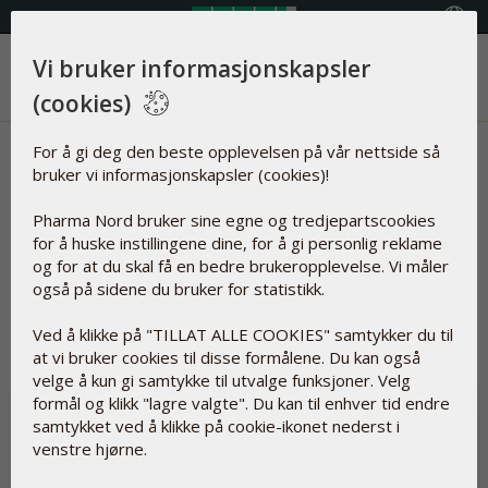
Velg land
Vi bruker informasjonskapsler
Meny
(cookies)
Nyheter | Omega 7
For å gi deg den beste opplevelsen på vår nettside så
bruker vi informasjonskapsler (cookies)!
Artikler om
Pharma Nord bruker sine egne og tredjepartscookies
for å huske instillingene dine, for å gi personlig reklame
og for at du skal få en bedre brukeropplevelse. Vi måler
Omega 7
også på sidene du bruker for statistikk.
Nullstille
Ved å klikke på "TILLAT ALLE COOKIES" samtykker du til
at vi bruker cookies til disse formålene. Du kan også
velge å kun gi samtykke til utvalge funksjoner. Velg
formål og klikk "lagre valgte". Du kan til enhver tid endre
samtykket ved å klikke på cookie-ikonet nederst i
venstre hjørne.