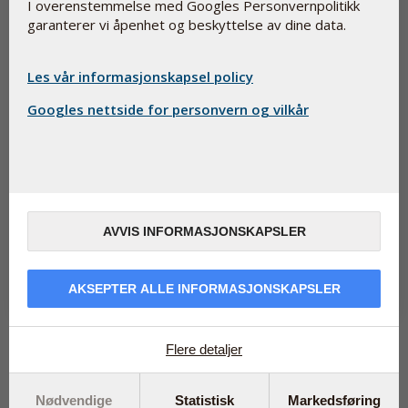
I overenstemmelse med Googles Personvernpolitikk
garanterer vi åpenhet og beskyttelse av dine data.
Les vår informasjonskapsel policy
Googles nettside for personvern og vilkår
Nytt høykvalitetsprodukt: Plages du av tørre
slimhinner?
January 13, 2022
Pharma Nord introduserer nå Bio-Omega 7 med tindvedolje.
AVVIS INFORMASJONSKAPSLER
Innholdet av fettsyrer og vitamin A gjør kosttilskuddet til en
næringspakke fo...
Les mer
AKSEPTER ALLE INFORMASJONSKAPSLER
Flere detaljer
Les mer om
...
Nødvendige
Statistisk
Markedsføring
Produktkategori