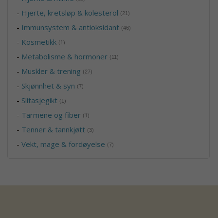
-
Hjerte, kretsløp & kolesterol
(21)
-
Immunsystem & antioksidant
(46)
-
Kosmetikk
(1)
-
Metabolisme & hormoner
(11)
-
Muskler & trening
(27)
-
Skjønnhet & syn
(7)
-
Slitasjegikt
(1)
-
Tarmene og fiber
(1)
-
Tenner & tannkjøtt
(3)
-
Vekt, mage & fordøyelse
(7)