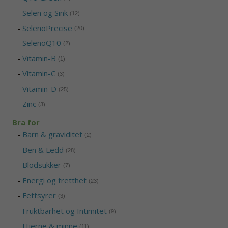
-
Selen og Sink
(12)
-
SelenoPrecise
(20)
-
SelenoQ10
(2)
-
Vitamin-B
(1)
-
Vitamin-C
(3)
-
Vitamin-D
(25)
-
Zinc
(3)
Bra for
-
Barn & graviditet
(2)
-
Ben & Ledd
(28)
-
Blodsukker
(7)
-
Energi og tretthet
(23)
-
Fettsyrer
(3)
-
Fruktbarhet og Intimitet
(9)
-
Hjerne & minne
(11)