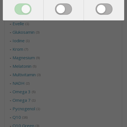
-
Biloba
(2)
-
Bio-Tura
(1)
-
Evelle
(1)
-
Glukosamin
(3)
-
Iodine
(1)
-
Krom
(7)
-
Magnesium
(9)
-
Melatonin
(5)
-
Multivitamin
(3)
-
NADH
(2)
-
Omega 3
(5)
-
Omega 7
(1)
-
Pycnogenol
(1)
-
Q10
(16)
-
Q10 Green
(3)