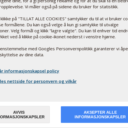
lingene dine, for å gi personlig reklame og for at du skal få en bedr
opplevelse. Vi måler også på sidene du bruker for statistikk.
 klikke på "TILLAT ALLE COOKIES" samtykker du til at vi bruker c
sse formålene. Du kan også velge å kun gi samtykke til utvalge
oner. Velg formål og klikk "lagre valgte". Du kan til enhver tid end
kket ved å klikke på cookie-ikonet nederst i venstre hjørne.
renstemmelse med Googles Personvernpolitikk garanterer vi åp
skyttelse av dine data.
år informasjonskapsel policy
es nettside for personvern og vilkår
AVVIS
AKSEPTER ALLE
FORMASJONSKAPSLER
INFORMASJONSKAPSLER