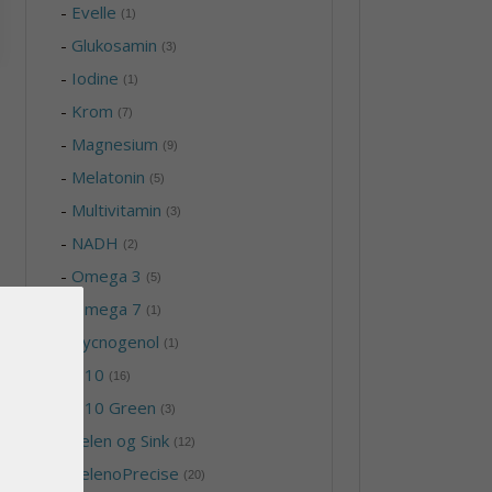
-
Evelle
(1)
-
Glukosamin
(3)
-
Iodine
(1)
-
Krom
(7)
-
Magnesium
(9)
-
Melatonin
(5)
-
Multivitamin
(3)
-
NADH
(2)
-
Omega 3
(5)
-
Omega 7
(1)
-
Pycnogenol
(1)
-
Q10
(16)
-
Q10 Green
(3)
-
Selen og Sink
(12)
-
SelenoPrecise
(20)