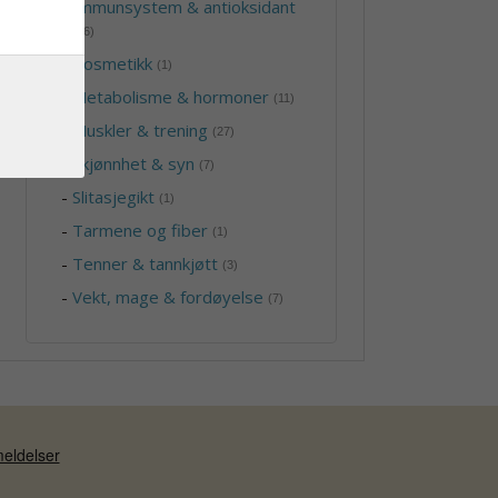
-
Immunsystem & antioksidant
(46)
-
Kosmetikk
(1)
-
Metabolisme & hormoner
(11)
-
Muskler & trening
(27)
-
Skjønnhet & syn
(7)
-
Slitasjegikt
(1)
-
Tarmene og fiber
(1)
-
Tenner & tannkjøtt
(3)
-
Vekt, mage & fordøyelse
(7)