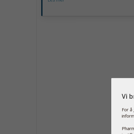
Vi 
For å
infor
Pharm