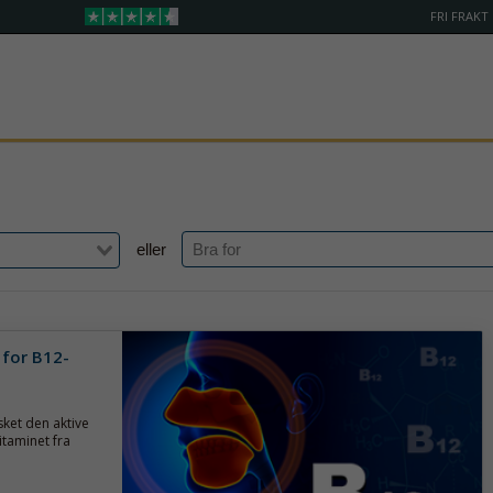
FRI FRAKT
eller
 for B12-
sket den aktive
itaminet fra