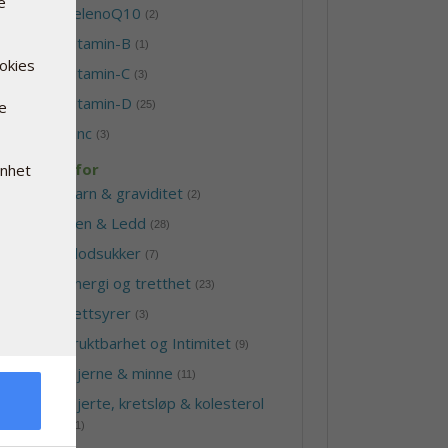
e
-
SelenoQ10
(2)
-
Vitamin-B
(1)
ookies
-
Vitamin-C
(3)
-
Vitamin-D
re
(25)
-
Zinc
(3)
Bra for
enhet
-
Barn & graviditet
(2)
-
Ben & Ledd
(28)
-
Blodsukker
(7)
-
Energi og tretthet
(23)
-
Fettsyrer
(3)
-
Fruktbarhet og Intimitet
(9)
-
Hjerne & minne
(11)
-
Hjerte, kretsløp & kolesterol
(21)