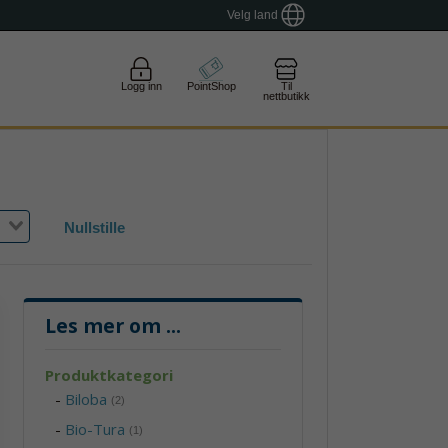
Velg land
Logg inn
PointShop
Til
nettbutikk
Nullstille
Les mer om
...
Produktkategori
-
Biloba
(2)
-
Bio-Tura
(1)