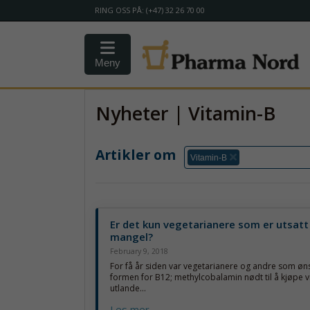
RING OSS PÅ: (+47) 32 26 70 00
Meny
Nyheter | Vitamin-B
Artikler om
Vitamin-B
Er det kun vegetarianere som er utsatt
mangel?
February 9, 2018
For få år siden var vegetarianere og andre som øn
formen for B12; methylcobalamin nødt til å kjøpe v
utlande...
Les mer