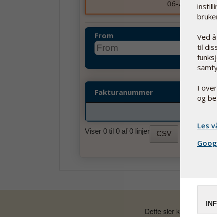
06-Aug-26
instil
bruke
From
Ved å
til di
funksj
samty
I ove
Fakturanummer
og be
Les v
Viser 0 til 0 af 0 linjer
CSV
Googl
IN