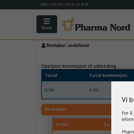
RING OSS PÅ: (+47) 32 26 70 00
Meny
Mottaker
: undefined
Opptjent kommisjon til utbetaling
Total
Total kommisjon
0,00
0,00
Vi 
Se detaljer
For å
infor
From
To
Pharm