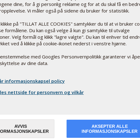
0,00
0,00
lingene dine, for å gi personlig reklame og for at du skal få en bedr
ropplevelse. Vi måler også på sidene du bruker for statistikk.
To
 klikke på "TILLAT ALLE COOKIES" samtykker du til at vi bruker c
sse formålene. Du kan også velge å kun gi samtykke til utvalge
oner. Velg formål og klikk "lagre valgte". Du kan til enhver tid end
kket ved å klikke på cookie-ikonet nederst i venstre hjørne.
renstemmelse med Googles Personvernpolitikk garanterer vi åp
Rabattkode
Dato
skyttelse av dine data.
Ingen linjer matcher søgningen
år informasjonskapsel policy
es nettside for personvern og vilkår
AVVIS
AKSEPTER ALLE
FORMASJONSKAPSLER
INFORMASJONSKAPSLER