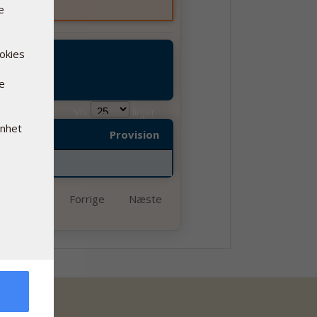
e
ookies
re
Vis
linjer
enhet
Salg
Provision
Forrige
Næste