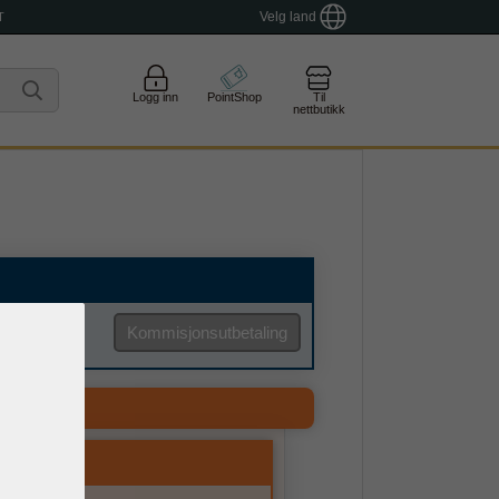
T
Velg land
Logg inn
PointShop
Til
nettbutikk