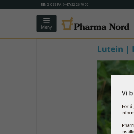
RING OSS PÅ: (+47) 32 26 70 00
Meny
Lutein | 
Vi 
For å
infor
Pharm
instil