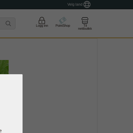
Velg land
Logg inn
PointShop
Til
nettbutikk
e