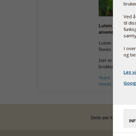
bruker
Ved å
til di
Lutein er et natu
funksj
anvendes både som
samty
Lutein er et natur
I ove
finnes som et hje
og be
Det er kun planter
brokkoli, mais og 
Les v
Share
Googl
tweet
IN