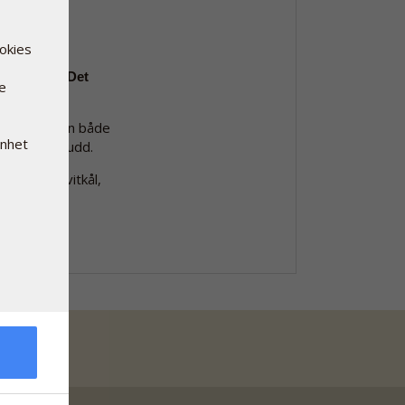
ookies
mer E-161b. Det
re
a). Lutein kan både
enhet
i kosttilskudd.
lrøtter, hvitkål,