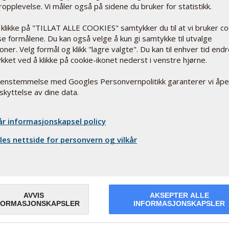
opplevelse. Vi måler også på sidene du bruker for statistikk.
 klikke på "TILLAT ALLE COOKIES" samtykker du til at vi bruker c
sse formålene. Du kan også velge å kun gi samtykke til utvalge
rlig, gult fargestoff som utvinnes av lucerne (alfalfa) med E-num
oner. Velg formål og klikk "lagre valgte". Du kan til enhver tid end
 hjelpestoff (fargestoff) og som aktiv ingrediens.
kket ved å klikke på cookie-ikonet nederst i venstre hjørne.
lig, gult fargestoff (et karotenoid), som utvinnes av lucerne (alfalf
renstemmelse med Googles Personvernpolitikk garanterer vi åp
lpestoff (fargestoff) med E-nummer 161b og som aktiv ingrediens 
skyttelse av dine data.
 som kan danne lutein. I matvarer finnes lutein i størst mengde i gu
spinat.
år informasjonskapsel policy
es nettside for personvern og vilkår
AVVIS
AKSEPTER ALLE
FORMASJONSKAPSLER
INFORMASJONSKAPSLER