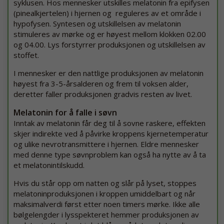
syklusen. Hos mennesker utskilles melatonin fra epifysen
(pinealkjertelen) i hjernen og reguleres av et område i
hypofysen. Syntesen og utskillelsen av melatonin
stimuleres av mørke og er høyest mellom klokken 02.00
og 04.00. Lys forstyrrer produksjonen og utskillelsen av
stoffet.
I mennesker er den nattlige produksjonen av melatonin
høyest fra 3-5-årsalderen og frem til voksen alder,
deretter faller produksjonen gradvis resten av livet.
Melatonin for å falle i søvn
Inntak av melatonin får deg til å sovne raskere, effekten
skjer indirekte ved å påvirke kroppens kjernetemperatur
og ulike nevrotransmittere i hjernen. Eldre mennesker
med denne type søvnproblem kan også ha nytte av å ta
et melatonintilskudd.
Hvis du står opp om natten og slår på lyset, stoppes
melatoninproduksjonen i kroppen umiddelbart og når
maksimalverdi først etter noen timers mørke. Ikke alle
bølgelengder i lysspekteret hemmer produksjonen av