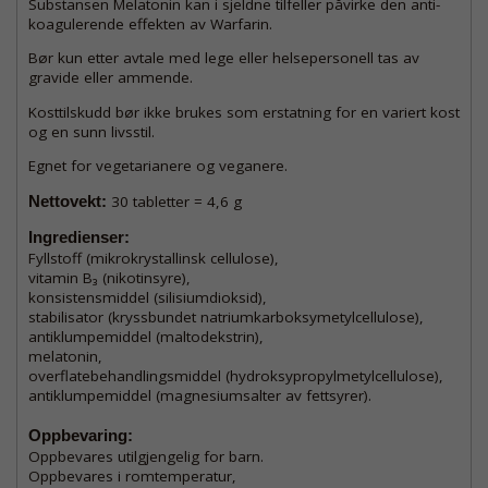
Substansen Melatonin kan i sjeldne tilfeller påvirke den anti-
koagulerende effekten av Warfarin.
Bør kun etter avtale med lege eller helsepersonell tas av
gravide eller ammende.
Kosttilskudd bør ikke brukes som erstatning for en variert kost
og en sunn livsstil.
Egnet for vegetarianere og veganere.
Nettovekt:
30 tabletter = 4,6 g
Ingredienser:
Fyllstoff (mikrokrystallinsk cellulose),
vitamin B₃ (nikotinsyre),
konsistensmiddel (silisiumdioksid),
stabilisator (kryssbundet natriumkarboksymetylcellulose),
antiklumpemiddel (maltodekstrin),
melatonin,
overflatebehandlingsmiddel (hydroksypropylmetylcellulose),
antiklumpemiddel (magnesiumsalter av fettsyrer).
Oppbevaring:
Oppbevares utilgjengelig for barn.
Oppbevares i romtemperatur,