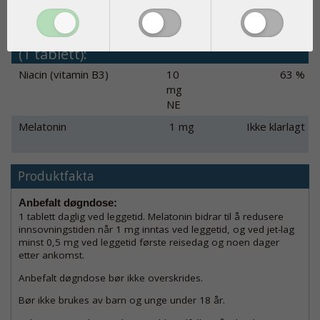
Innhold pr.
% av
døgndose
referanseinntak
(1 tablett):
Niacin (vitamin B3)
10
63 %
mg
NE
Melatonin
1 mg
Ikke klarlagt
Produktfakta
Anbefalt døgndose:
1 tablett daglig ved leggetid. Melatonin bidrar til å redusere
innsovningstiden når 1 mg inntas ved leggetid, og ved jet-lag
minst 0,5 mg ved leggetid første reisedag og noen dager
etter ankomst.
Anbefalt døgndose bør ikke overskrides.
Bør ikke brukes av barn og unge under 18 år.