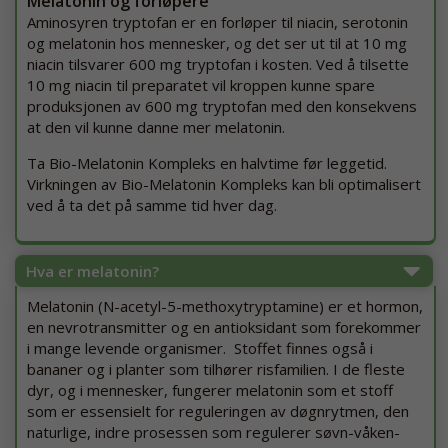
Melatonin og forløpere
Aminosyren tryptofan er en forløper til niacin, serotonin
og melatonin hos mennesker, og det ser ut til at 10 mg
niacin tilsvarer 600 mg tryptofan i kosten. Ved å tilsette
10 mg niacin til preparatet vil kroppen kunne spare
produksjonen av 600 mg tryptofan med den konsekvens
at den vil kunne danne mer melatonin.
Ta Bio-Melatonin Kompleks en halvtime før leggetid.
Virkningen av Bio-Melatonin Kompleks kan bli optimalisert
ved å ta det på samme tid hver dag.
Hva er melatonin?
Melatonin (N-acetyl-5-methoxytryptamine) er et hormon,
en nevrotransmitter og en antioksidant som forekommer
i mange levende organismer. Stoffet finnes også i
bananer og i planter som tilhører risfamilien. I de fleste
dyr, og i mennesker, fungerer melatonin som et stoff
som er essensielt for reguleringen av døgnrytmen, den
naturlige, indre prosessen som regulerer søvn-våken-