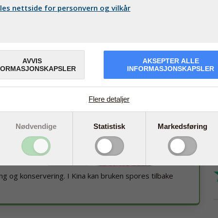
es nettside for personvern og vilkår
 rød ris generelt
odukter med rød
dukter inneholder lite
rfor viktig å velge et produkt som er standardisert og
AVVIS
AKSEPTER ALLE
FORMASJONSKAPSLER
INFORMASJONSKAPSLER
 er et rødlilla
Flere detaljer
får sin
 type gjær,
rmentert rød
Nødvendige
Statistisk
Markedsføring
 monakoliner
v slik som
er dessuten
ging og konservering. I Kina kan bruken spores tilbake