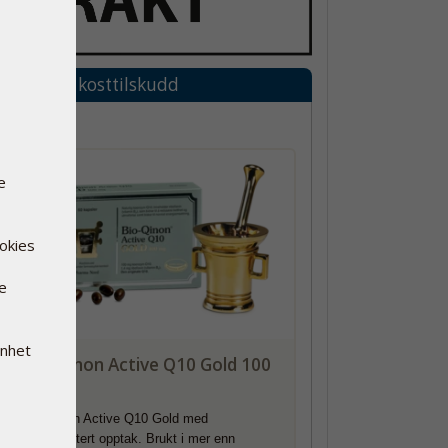
Relaterte kosttilskudd
e
ookies
re
enhet
Bio-Qinon Active Q10 Gold 100
mg
Bio-Qinon Active Q10 Gold med
dokumentert opptak. Brukt i mer enn