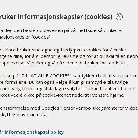
fettsyrer),
rsoner
konsistensmiddel (silisiumdioksid),
fargestoffer (jernoksid).
bruker informasjonskapsler (cookies)
dukter
s det
Oppbevaring:
 gi deg den beste opplevelsen på vår nettside så bruker vi
Oppbevares utilgjengelig for barn.
Oppbevares i romtemperatur, beskyttet mot direkte
r en
masjonskapsler (cookies)!
sollys.
a Nord bruker sine egne og tredjepartscookies for å huske
lingene dine, for å gi personlig reklame og for at du skal få en bedr
opplevelse. Vi måler også på sidene du bruker for statistikk.
 klikke på "TILLAT ALLE COOKIES" samtykker du til at vi bruker c
sse formålene. Du kan også velge å kun gi samtykke til utvalge
oner. Velg formål og klikk "lagre valgte". Du kan til enhver tid end
kket ved å klikke på cookie-ikonet nederst i venstre hjørne.
holder 83.3 mg pulver
lin K er
renstemmelse med Googles Personvernpolitikk garanterer vi åp
skyttelse av dine data.
ng farmasøytisk
gifter som citrinin,
år informasjonskapsel policy