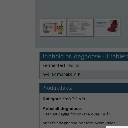
Innhold pr. døgndose - 1 tablett
Fermentert rød ris
hvorav monakolin K
Produktfakta
Kosttilskudd
Kategori:
Anbefalt døgndose:
1 tablett daglig for voksne over 18 år.
Anbefalt døgndose bør ikke overskrides.