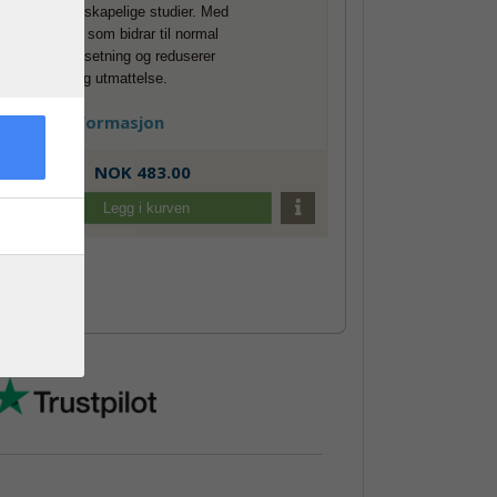
180 vitenskapelige studier. Med
riboflavin som bidrar til normal
energiomsetning og reduserer
tretthet og utmattelse.
Mer informasjon
60 stk.
NOK 483.00
Legg i kurven