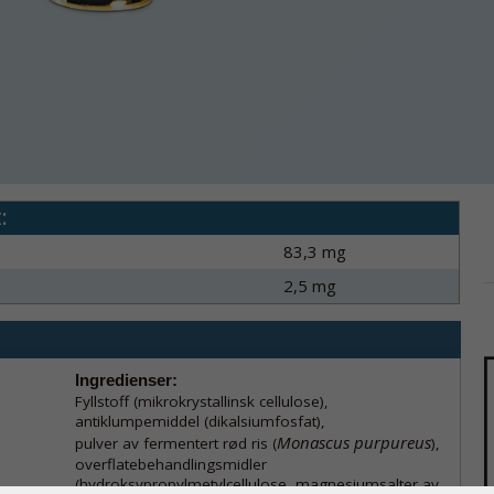
:
83,3 mg
2,5 mg
Ingredienser:
Fyllstoff (mikrokrystallinsk cellulose),
antiklumpemiddel (dikalsiumfosfat),
Monascus purpureus
pulver av fermentert rød ris (
),
overflatebehandlingsmidler
(hydroksypropylmetylcellulose, magnesiumsalter av