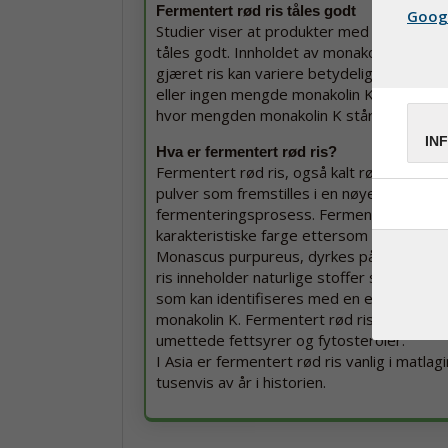
Fermentert rød ris tåles godt
Googl
Studier viser at produkter med fermentert
tåles godt. Innholdet av monakolin K i pr
gjæret ris kan variere betydelig. Visse pro
eller ingen mengde monakolin K. Det er de
hvor mengden monakolin K står på esken.
IN
Hva er fermentert rød ris?
Fermentert rød ris, også kalt rød gjæret ris,
pulver som fremstilles i en nøye utført
fermenteringsprosess. Fermentert rød ris 
karakteristiske farge ettersom en spesiell
Monascus purpureus, dyrkes på risen. Fe
ris inneholder naturlige stoffer som kalles
som kan identifiseres med en egen boksta
monakolin K. Fermentert rød ris innehold
umettede fettsyrer og fytosteroler.
I Asia er fermentert rød ris vanlig i matla
tusenvis av år i historien.