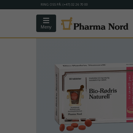
RING OSS PÅ: (+47) 32 26 70 00
Meny