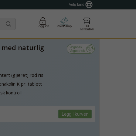
Velg land
Logg inn
PointShop
Til
nettbutikk
 med naturlig
Vegansk
Vegetarisk
tert (gjæret) rød ris
nakolin K pr. tablett
sk kontroll
Legg i kurven