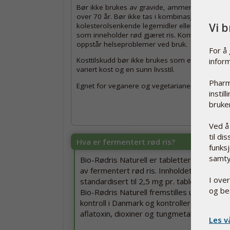
Bør ikke brukes av gravide, ammende eller pe
over 70 år. Bør ikke tas i kombinasjon med
Vi 
kolesterolsenkende legemidler eller andre pro
som inneholder rød gjæret ris. Kontakt lege hvi
oppstår helseproblemer ved bruk.
For å
Kosttilskudd bør ikke brukes som erstatning fo
infor
variert kost og en sunn livsstil.
Pharm
Egnet for veganere og vegetarianere.
instil
bruker
Ved å
til di
Hva er fermentert rød ris?
funksj
samty
Bio-Rødris Naturell er tabletter som inne
av fermentert rød ris. Innholdet av monako
I ove
standardisert til 2,5 mg pr. tablett.
og be
Bio-Rødris Naturell fremstilles under stre
kontroll i Danmark og kontrolleres for miljø
aflatoxin, dioxiner og tungmetaller.
Les v