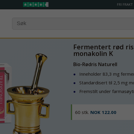
FRI FRAKT
Fermentert rød ris
monakolin K
Bio-Rødris Naturell
Inneholder 83,3 mg fermen
Standardisert til 2,5 mg mo
Fremstilt under farmasøyti
60 stk.
NOK 122.00