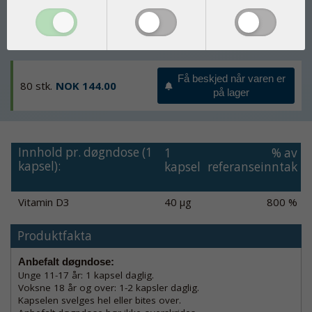
Velegnet til vegetarianere og veganere
Fremstilt under farmasøytisk kontroll
Få beskjed når varen er
80 stk.
NOK 144.00
på lager
Innhold pr. døgndose (1
1
% av
kapsel):
kapsel
referanseinntak
Vitamin D3
40 µg
800 %
Produktfakta
Anbefalt døgndose:
Unge 11-17 år: 1 kapsel daglig.
Voksne 18 år og over: 1-2 kapsler daglig.
Kapselen svelges hel eller bites over.