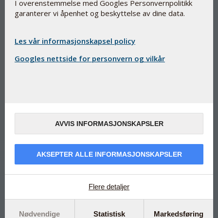
I overenstemmelse med Googles Personvernpolitikk
garanterer vi åpenhet og beskyttelse av dine data.
Les vår informasjonskapsel policy
100 % plantebasert vitamin D3 i
Googles nettside for personvern og vilkår
Phytocaps
D-Pearls Phyto 40 µg
Kategori: kosttilskudd
Små perler med 40 µg vitamin D3 fra alger
AVVIS INFORMASJONSKAPSLER
Phytocaps er produsert av fermentert mais, potet og
erter
AKSEPTER ALLE INFORMASJONSKAPSLER
Kapslene er uten cellulose /
hydroxypropylmethylcellulose / HPMC
Vitamin D er oppløst i kaldpresset olivenolje for optimalt
Flere detaljer
opptak
Bidrar til et normalt immunsystem
Nødvendige
Statistisk
Markedsføring