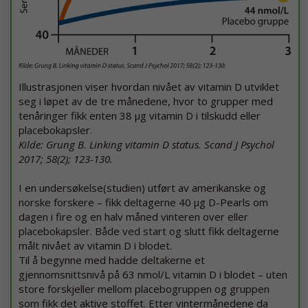
Illustrasjonen viser hvordan nivået av vitamin D utviklet
seg i løpet av de tre månedene, hvor to grupper med
tenåringer fikk enten 38 µg vitamin D i tilskudd eller
placebokapsler.
Kilde: Grung B. Linking vitamin D status. Scand J Psychol
2017; 58(2); 123-130.
I en undersøkelse(studien) utført av amerikanske og
norske forskere – fikk deltagerne 40 µg D-Pearls om
dagen i fire og en halv måned vinteren over eller
placebokapsler. Både ved start og slutt fikk deltagerne
målt nivået av vitamin D i blodet.
Til å begynne med hadde deltakerne et
gjennomsnittsnivå på 63 nmol/L vitamin D i blodet – uten
store forskjeller mellom placebogruppen og gruppen
som fikk det aktive stoffet. Etter vintermånedene da