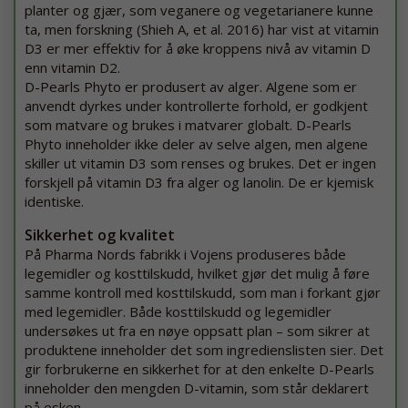
planter og gjær, som veganere og vegetarianere kunne
ta, men forskning (Shieh A, et al. 2016) har vist at vitamin
D3 er mer effektiv for å øke kroppens nivå av vitamin D
enn vitamin D2.
D-Pearls Phyto er produsert av alger. Algene som er
anvendt dyrkes under kontrollerte forhold, er godkjent
som matvare og brukes i matvarer globalt. D-Pearls
Phyto inneholder ikke deler av selve algen, men algene
skiller ut vitamin D3 som renses og brukes. Det er ingen
forskjell på vitamin D3 fra alger og lanolin. De er kjemisk
identiske.
Sikkerhet og kvalitet
På Pharma Nords fabrikk i Vojens produseres både
legemidler og kosttilskudd, hvilket gjør det mulig å føre
samme kontroll med kosttilskudd, som man i forkant gjør
med legemidler. Både kosttilskudd og legemidler
undersøkes ut fra en nøye oppsatt plan – som sikrer at
produktene inneholder det som ingredienslisten sier. Det
gir forbrukerne en sikkerhet for at den enkelte D-Pearls
inneholder den mengden D-vitamin, som står deklarert
på esken.