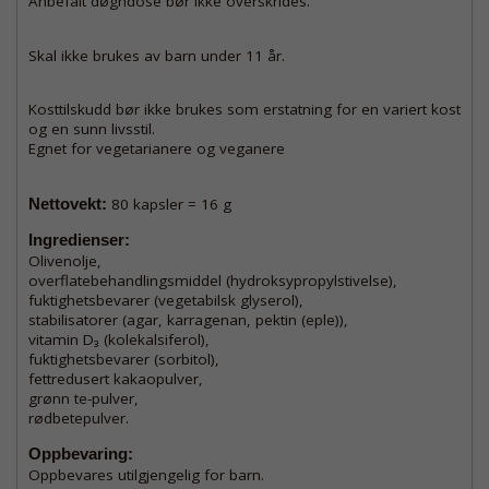
Anbefalt døgndose bør ikke overskrides.
Skal ikke brukes av barn under 11 år.
Kosttilskudd bør ikke brukes som erstatning for en variert kost
og en sunn livsstil.
Egnet for vegetarianere og veganere
Nettovekt:
80 kapsler = 16 g
Ingredienser:
Olivenolje,
overflatebehandlingsmiddel (hydroksypropylstivelse),
fuktighetsbevarer (vegetabilsk glyserol),
stabilisatorer (agar, karragenan, pektin (eple)),
vitamin D₃ (kolekalsiferol),
fuktighetsbevarer (sorbitol),
fettredusert kakaopulver,
grønn te-pulver,
rødbetepulver.
Oppbevaring:
Oppbevares utilgjengelig for barn.