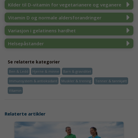
Kilder til D-vitamin for vegetarianere og veganere
Vitamin D og normale aldersforandringer
Variasjon i gelatinens hardhet
Helsepåstander
Se relaterte kategorier
Ben & Ledd
Hjerne & minne
Barn & graviditet
Immunsystem & antioksidant
Muskler & trening
Tenner & tannkjøtt
Vitamin
Relaterte artikler