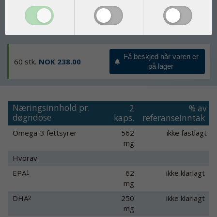
Velegnet til vegetarianere og veganere
Fremstilt under farmasøytisk kontroll
Få beskjed når varen er
60 stk.
NOK 238.00
på lager
Næringsinnhold pr.
2
% av
døgndose
kaps.
referanseinntak
Omega-3 fettsyrer
562
ikke fastlagt
mg
Hvorav
EPA
62
ikke klarlagt
1
mg
DHA
250
ikke klarlagt
2
mg