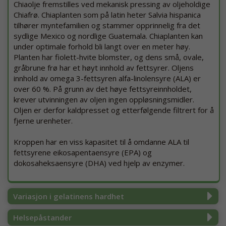
Chiaolje fremstilles ved mekanisk pressing av oljeholdige
Chiafrø. Chiaplanten som på latin heter Salvia hispanica
tilhører myntefamilien og stammer opprinnelig fra det
sydlige Mexico og nordlige Guatemala. Chiaplanten kan
under optimale forhold bli langt over en meter høy.
Planten har fiolett-hvite blomster, og dens små, ovale,
gråbrune frø har et høyt innhold av fettsyrer. Oljens
innhold av omega 3-fettsyren alfa-linolensyre (ALA) er
over 60 %. På grunn av det høye fettsyreinnholdet,
krever utvinningen av oljen ingen oppløsningsmidler.
Oljen er derfor kaldpresset og etterfølgende filtrert for å
fjerne urenheter.
Kroppen har en viss kapasitet til å omdanne ALA til
fettsyrene eikosapentaensyre (EPA) og
dokosaheksaensyre (DHA) ved hjelp av enzymer.
Variasjon i gelatinens hardhet
Helsepåstander