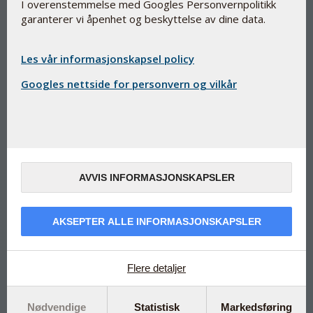
I overenstemmelse med Googles Personvernpolitikk
garanterer vi åpenhet og beskyttelse av dine data.
Omega-3 fettsyrer fra mikroalger
Les vår informasjonskapsel policy
og chiafrø
Googles nettside for personvern og vilkår
Omega 3 Phyto
kosttilskudd
Kategori:
Kapselskallet, Phytocaps, er lagd av fermentert mais,
potet og erter
AVVIS INFORMASJONSKAPSLER
Med EPA og DHA, som bidrar til normal hjertefunksjon1
Med DHA, som bidrar opprettholdelse av normal
AKSEPTER ALLE INFORMASJONSKAPSLER
hjernefunksjon2 og normalt syn2
Inneholder ALA som bidrar til å opprettholde normalt
kolesterolnivå i blodet3
Flere detaljer
Kapslene er uten cellulose /
hydroxypropylmethylcellulose / HPMC
Nødvendige
Statistisk
Markedsføring