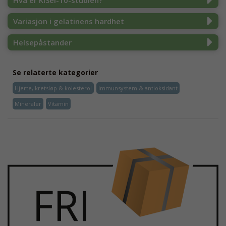
Hva er KiSel-10-studien?
Variasjon i gelatinens hardhet
Helsepåstander
Se relaterte kategorier
Hjerte, kretsløp & kolesterol
Immunsystem & antioksidant
Mineraler
Vitamin