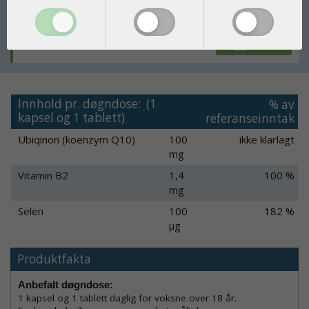
60+60 stk.
NOK 535.00
Legg i kurven
Innhold pr. døgndose: (1
% av
kapsel og 1 tablett)
referanseinntak
Ubiqinon (koenzym Q10)
100
ikke klarlagt
mg
Vitamin B2
1,4
100 %
mg
Selen
100
182 %
µg
Produktfakta
Anbefalt døgndose:
1 kapsel og 1 tablett daglig for voksne over 18 år.