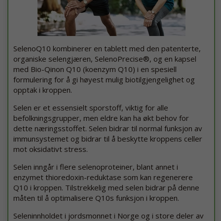
SelenoQ10 kombinerer en tablett med den patenterte,
organiske selengjæren, SelenoPrecise®, og en kapsel
med Bio-Qinon Q10 (koenzym Q10) i en spesiell
formulering for å gi høyest mulig biotilgjengelighet og
opptak i kroppen.
Selen er et essensielt sporstoff, viktig for alle
befolkningsgrupper, men eldre kan ha økt behov for
dette næringsstoffet. Selen bidrar til normal funksjon av
immunsystemet og bidrar til å beskytte kroppens celler
mot oksidativt stress.
Selen inngår i flere selenoproteiner, blant annet i
enzymet thioredoxin-reduktase som kan regenerere
Q10 i kroppen. Tilstrekkelig med selen bidrar på denne
måten til å optimalisere Q10s funksjon i kroppen.
Seleninnholdet i jordsmonnet i Norge og i store deler av