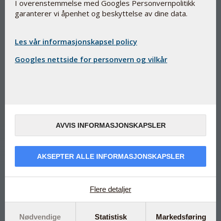
I overenstemmelse med Googles Personvernpolitikk
Det originale KiSel-10-produktet
garanterer vi åpenhet og beskyttelse av dine data.
med Q10 og selen
Les vår informasjonskapsel policy
SelenoQ10
Kategori: Kosttilskudd
Googles nettside for personvern og vilkår
Kombinerer selen og koenzym Q10 som ble brukt i KiSel-
10-studien
Inneholder den patenterte selengjæren SelenoPrecise®.
Selen bidrar til immunsystemets normale funksjon og til å
beskytte cellene mot oksidativ stress
AVVIS INFORMASJONSKAPSLER
Særlig egnet også til middelaldrende og eldre personer
Fremstillt under dansk farmasøytisk kontroll
AKSEPTER ALLE INFORMASJONSKAPSLER
Kosttilskudd-kombinasjonen det stod skrevet om i avisutgaven
av Aftenposten 10.05.2024.
Flere detaljer
Nødvendige
Statistisk
Markedsføring