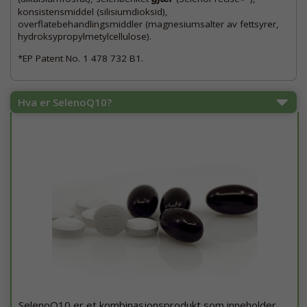
konsistensmiddel (silisiumdioksid),
overflatebehandlingsmiddler (magnesiumsalter av fettsyrer,
hydroksypropylmetylcellulose).
*EP Patent No. 1 478 732 B1.
Hva er SelenoQ10?
SelenoQ10 er et kombinasjonsprodukt som inneholder