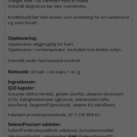
Svelges hele. Tas sammen med et måltid.
Anbefalt døgndose bør ikke overskrides.
Kosttilskudd bør ikke brukes som erstatning for en variert kost
og sunn livsstil.
Oppbevaring:
Oppbevares utilgjengelig for barn.
Oppbevares i romtemperatur, beskyttet mot direkte sollys.
Fremstilt under farmasøytisk kontroll.
Nettovekt:
60 tabl. + 60 kaps. = 61 g
Ingredienser:
Q10 kapsler:
Soyaolje (delvis herdet), gelatin (storfe), ubiqinon (koenzym
Q10), fuktighetsbevarer (glyserol), antioksidant (alfa-
tokoferol), fargestoff (jernoksid), vitaimn B2 (riboflavin).
Patentert produksjonsmetode, EP 3 190 898 B1.
SelenoPrecise
tabletter:
®
Fyllstoff (mikrokrystallinsk cellulose), konsistensmiddel
(dikalsiumfosfat), selenberiket
gjær
(SelenoPrecise
*),
®