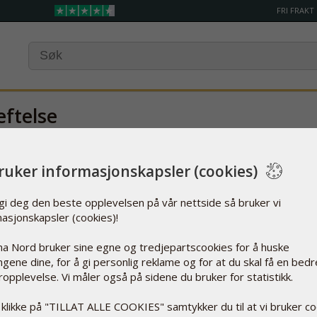
FRI FRAKT
eftelse
il bli behandlet
innen kort tid.
Nedenfor
vil
du
finne
din
ordrebekreftels
du skriver ut
denne siden
for
posten
og
som
en kvittering
.
bruker informasjonskapsler (cookies)
Discount %
Enhetspris
 gi deg den beste opplevelsen på vår nettside så bruker vi
masjonskapsler (cookies)!
a Nord bruker sine egne og tredjepartscookies for å huske
lingene dine, for å gi personlig reklame og for at du skal få en bedr
opplevelse. Vi måler også på sidene du bruker for statistikk.
 klikke på "TILLAT ALLE COOKIES" samtykker du til at vi bruker c