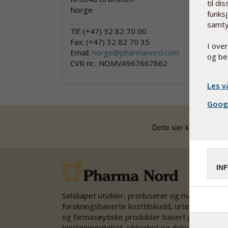
til di
Norge
funksj
samty
Tlf: (+47) 32 82 70 00
Fax: (+47) 32 82 70 35
I ove
Email:
norge@pharmanord.com
og be
CVR nr.: NOMVA967667862
Les v
Googl
IN
Selskapet utvikler, produserer og markedsføre
forskningsbaserte kosttilskudd, urteprodukter
og farmasøytiske produkter basert på optimal
biotilgjengelighet, sikkerhet og dokumentasjon.