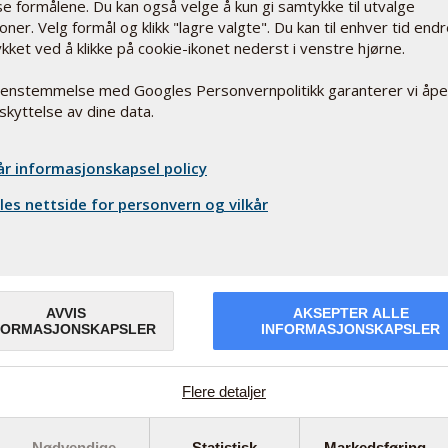
sse formålene. Du kan også velge å kun gi samtykke til utvalge
oner. Velg formål og klikk "lagre valgte". Du kan til enhver tid end
kket ved å klikke på cookie-ikonet nederst i venstre hjørne.
renstemmelse med Googles Personvernpolitikk garanterer vi åp
skyttelse av dine data.
år informasjonskapsel policy
es nettside for personvern og vilkår
AVVIS
AKSEPTER ALLE
FORMASJONSKAPSLER
INFORMASJONSKAPSLER
Åpningstider
Mandag – Fredag : 08:00 – 16:00
r
Flere detaljer
(+47) 32 26 70 00
Nødvendige
Statistisk
Markedsføring