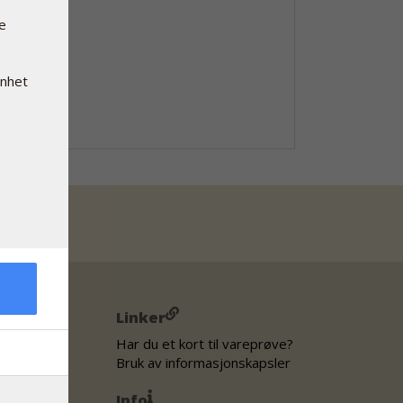
re
enhet
Linker
Har du et kort til vareprøve?
Bruk av informasjonskapsler
Info