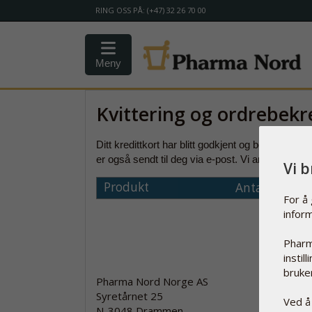
RING OSS PÅ: (+47) 32 26 70 00
Meny
Kvittering og ordrebekr
Ditt
kredittkort har blitt
godkjent
og bestillingen
v
er også sendt
til deg
via e-post
.
Vi
anbefaler
at 
Vi 
Produkt
Antall
For å
infor
Pharm
instil
bruker
Pharma Nord Norge AS
Syretårnet 25
Ved å
N-3048 Drammen