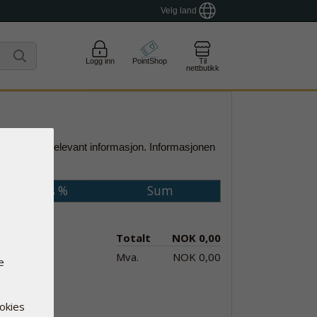
Velg land
Logg inn
PointShop
Til
nettbutikk
e og
annen relevant
informasjon
.
Informasjonen
Moms %
Sum
Totalt
NOK 0,00
Mva.
NOK 0,00
e
ookies