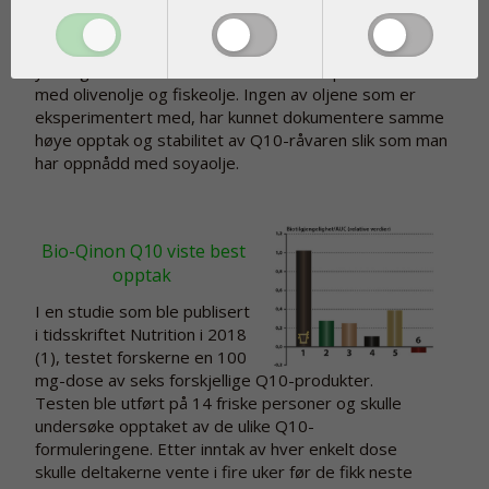
Pharma Nord har gjennom årene eksperimentert med
en lang rekke forskjellige oljer og fettstoffer for å se
om det er mulig å forbedre kroppens opptak av Q10
ytterligere. Det har blant annet blitt eksperimentert
med olivenolje og fiskeolje. Ingen av oljene som er
eksperimentert med, har kunnet dokumentere samme
høye opptak og stabilitet av Q10-råvaren slik som man
har oppnådd med soyaolje.
Bio-Qinon Q10 viste best
opptak
I en studie som ble publisert
i tidsskriftet Nutrition i 2018
(1), testet forskerne en 100
mg-dose av seks forskjellige Q10-produkter.
Testen ble utført på 14 friske personer og skulle
undersøke opptaket av de ulike Q10-
formuleringene. Etter inntak av hver enkelt dose
skulle deltakerne vente i fire uker før de fikk neste