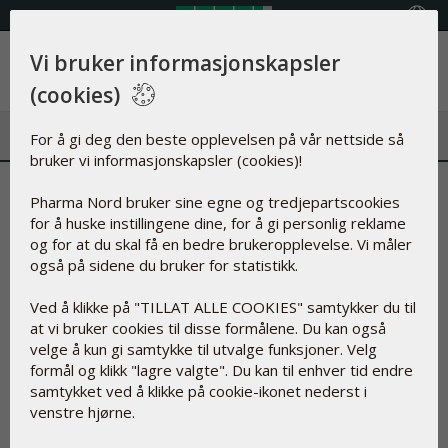
Velg land
Vi bruker informasjonskapsler
Meny
(cookies)
For å gi deg den beste opplevelsen på vår nettside så
bruker vi informasjonskapsler (cookies)!
Derfor er Q10 oppløst i
Pharma Nord bruker sine egne og tredjepartscookies
for å huske instillingene dine, for å gi personlig reklame
soyaolje: Ingen andre oljer kan
og for at du skal få en bedre brukeropplevelse. Vi måler
måle seg
også på sidene du bruker for statistikk.
Ved å klikke på "TILLAT ALLE COOKIES" samtykker du til
17.des.2019
at vi bruker cookies til disse formålene. Du kan også
velge å kun gi samtykke til utvalge funksjoner. Velg
formål og klikk "lagre valgte". Du kan til enhver tid endre
samtykket ved å klikke på cookie-ikonet nederst i
venstre hjørne.