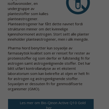
isoflavonoider, en
undergruppe av
plantestoffer som kalles
planteøstrogener.
Planteøstrogener har fått dette navnet fordi
strukturen minner om det kvinnelige
kjønnshormonet østrogen. Stort sett alle planter
inneholder planteøstrogener, men i ulik mengde.
Pharma Nord benytter kun soyaolje av
farmasøytisk kvalitet som er renset for rester av
proteinstoffer og som derfor er fullstendig fri for
østrogen samt østrogenlignende stoffer. Det har
blitt utført kontrollanalyse av et eksternt
laboratorium som kan bekrefte at oljen er helt fri
for østrogen og østrogenlignende stoffer.
Soyaoljen er dessuten fri for genmodifiserte
organismer (GMO).
Les mer om Bio-Qinon Active Q10 Gold
her