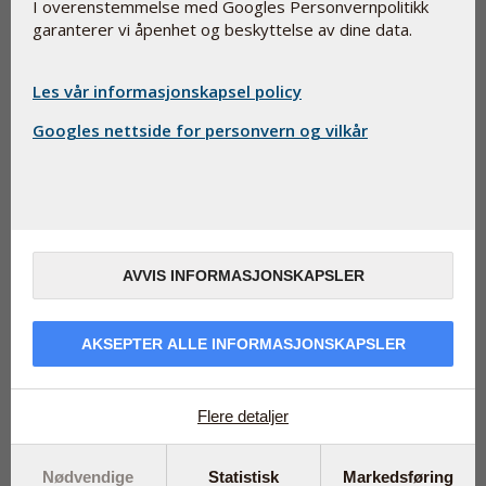
I overenstemmelse med Googles Personvernpolitikk
garanterer vi åpenhet og beskyttelse av dine data.
Les vår informasjonskapsel policy
Googles nettside for personvern og vilkår
Derfor er Q10 oppløst i
soyaolje: Ingen andre oljer
kan måle seg
Et spørsmål som vi ofte får fra kunder er hvorfor vi
AVVIS INFORMASJONSKAPSLER
bruker soyaolje i Bio-Qinon Q10-kapslene og ikke
olivenolje eller fiskeolje. Svaret på dette spørsmålet er
enkelt: Soyaoljen som brukes i Pharma Nords Q10-
AKSEPTER ALLE INFORMASJONSKAPSLER
kapsler kan i vitenskapelige studier dokumentere best
opptak av det aktive stoffet koenzym Q10.
Flere detaljer
Pharma Nord jobber kontinuerlig med
produktutvikling
Nødvendige
Statistisk
Markedsføring