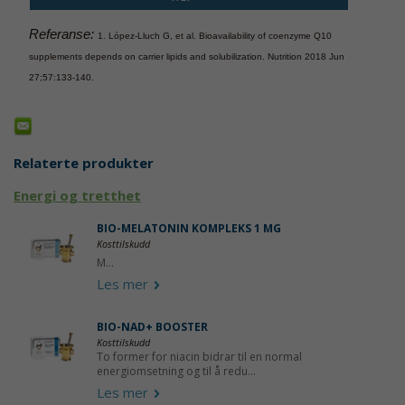
Referanse:
1. López-Lluch G, et al. Bioavailability of coenzyme Q10
supplements depends on carrier lipids and solubilization. Nutrition 2018 Jun
27;57:133-140.
Relaterte produkter
Energi og tretthet
BIO-MELATONIN KOMPLEKS 1 MG
Kosttilskudd
M...
Les mer
BIO-NAD+ BOOSTER
Kosttilskudd
To former for niacin bidrar til en normal
energiomsetning og til å redu...
Les mer