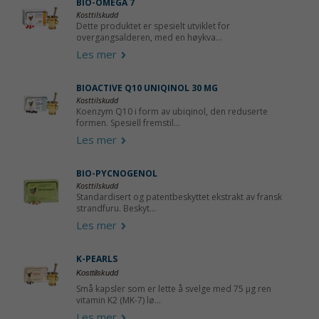
BIO-OMEGA 7
Kosttilskudd
Dette produktet er spesielt utviklet for
overgangsalderen, med en høykva...
Les mer
BIOACTIVE Q10 UNIQINOL 30 MG
Kosttilskudd
Koenzym Q10 i form av ubiqinol, den reduserte
formen. Spesiell fremstil...
Les mer
BIO-PYCNOGENOL
Kosttilskudd
Standardisert og patentbeskyttet ekstrakt av fransk
strandfuru. Beskyt...
Les mer
K-PEARLS
Kosttilskudd
Små kapsler som er lette å svelge med 75 µg ren
vitamin K2 (MK-7) lø...
Les mer