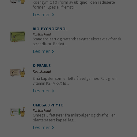
Koenzym Q10 i form av ubiqinol, den reduserte
formen. Spesiell fremstil...
Les mer
BIO-PYCNOGENOL
Kosttilskudd
Standardisert og patentbeskyttet ekstrakt av fransk
strandfuru. Beskyt...
Les mer
K-PEARLS
Kosttilskudd
Små kapsler som er lette å svelge med 75 µg ren
vitamin K2 (MK-7) lø...
Les mer
OMEGA 3 PHYTO
Kosttilskudd
Omega 3 fettsyrer fra mikroalger og chiafrø i en
plantebasert kapsel lag...
Les mer