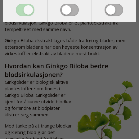
Planteekstrakt fra tempeltreet
Naturlegemiddelet Ginkgo Biloba har lang tradisjon innenfor
kinesisk medisin og har lenge vært brukt for å bedre
blodsirkulasjon. Ginkgo Biloba er et planteekstrakt fra
tempeltreet med samme navn.
Ginkgo Biloba ekstrakt lages både fra frø og blader, men
ettersom bladene har den høyeste konsentrasjon av
virkestoff er ekstrakt av bladene mest brukt.
Hvordan kan Ginkgo Biloba bedre
blodsirkulasjonen?
Ginkgolider er biologisk aktive
plantestoffer som finnes i
Ginkgo Biloba. Ginkgolider er
kjent for å kunne utvide blodkar
og forhindre at blodplater
klistrer seg sammen.
Med tanke på at trange blodkar
og klebrig blod gjør det
vanskelig for blod å nå blant