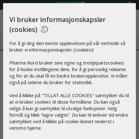
Velg land
Vi bruker informasjonskapsler
Meny
(cookies)
For å gi deg den beste opplevelsen på vår nettside så
bruker vi informasjonskapsler (cookies)!
Sliter du med kalde hender og
Pharma Nord bruker sine egne og tredjepartscookies
for å huske instillingene dine, for å gi personlig reklame
føtter?
og for at du skal få en bedre brukeropplevelse. Vi måler
også på sidene du bruker for statistikk.
25.feb.2016
Ved å klikke på "TILLAT ALLE COOKIES" samtykker du til
De fleste av oss har nok kjent på følelsen av å fryse på
at vi bruker cookies til disse formålene. Du kan også
hender eller føtter en eller annen gang? Det er ganske
velge å kun gi samtykke til utvalge funksjoner. Velg
vanlig, i hvert fall nå på vinterstid. Store og raske omslag i
formål og klikk "lagre valgte". Du kan til enhver tid endre
temperaturen gjør oss ekstra utsatt, og når ikke ullsokker
samtykket ved å klikke på cookie-ikonet nederst i
og hansker gjør jobben, hva da?
venstre hjørne.
Hvorfor blir vi kalde på