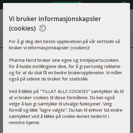
Velg land
Vi bruker informasjonskapsler
Meny
(cookies)
For å gi deg den beste opplevelsen på vår nettside så
bruker vi informasjonskapsler (cookies)!
Sommer og ingen sol, på tide å
Pharma Nord bruker sine egne og tredjepartscookies
for å huske instillingene dine, for å gi personlig reklame
starte med D-Pearls nå!
og for at du skal få en bedre brukeropplevelse. Vi måler
også på sidene du bruker for statistikk.
05.aug.2015
Ved å klikke på "TILLAT ALLE COOKIES" samtykker du til
De fleste av oss har kanskje hørt at vitamin D kan
at vi bruker cookies til disse formålene. Du kan også
produseres i huden ved soleksponering.
velge å kun gi samtykke til utvalge funksjoner. Velg
Det stemmer, vitamin D dannes i huden under solstråling
formål og klikk "lagre valgte". Du kan til enhver tid endre
(UVB-stråling). Her i nord er imidlertid solen ikke sterk nok til
samtykket ved å klikke på cookie-ikonet nederst i
å stimulere vitamin D produksjon under vinterhalvåret.
venstre hjørne.
Vi er derfor avhengige av å få tilført vitamin D gjennom
kosten. Det finnes ikke veldig mange matvarer som er rik på