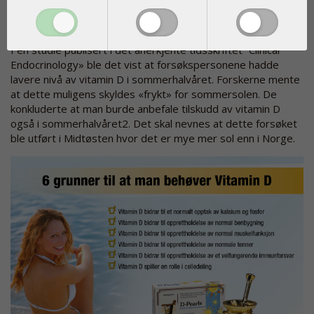
særlig sol, og at man smører seg med høy
solfaktor de dagene solen titter frem?
I en studie publisert i det anerkjente tidsskriftet “Clinical
Endocrinology» ble det vist at forsøkspersonene hadde
lavere nivå av vitamin D i sommerhalvåret. Forskerne mente
at dette muligens skyldes «frykt» for sommersolen. De
konkluderte at man burde anbefale tilskudd av vitamin D
også i sommerhalvåret2. Det skal nevnes at dette forsøket
ble utført i Midtøsten hvor det er mye mer sol enn i Norge.