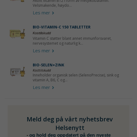
Aktivt vitamin B12 i form av metylkobalamin.
Velsmakende, høydo...
Les mer
BIO-VITAMIN-C 150 TABLETTER
Kosttilskudd
Vitamin C støtter blant annet immunforsvaret,
nervesystemet og naturlig k...
Les mer
BIO-SELEN+ZINK
Kosttilskudd
Inneholder organisk selen (SelenoPrecise), sink og
vitamin A, B6, C og...
Les mer
Meld deg på vårt nyhetsbrev
Helsenytt
-
og hold deg oppdatert på den nyeste