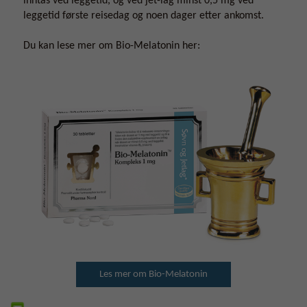
inntas ved leggetid, og ved jet-lag minst 0,5 mg ved
leggetid første reisedag og noen dager etter ankomst.
Du kan lese mer om Bio-Melatonin her:
Les mer om Bio-Melatonin