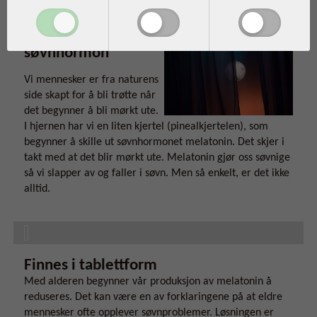
Kroppens eget
søvnhormon
Vi mennesker er fra naturens
side skapt for å bli trøtte når
det begynner å bli mørkt ute.
I hjernen har vi en liten kjertel (pinealkjertelen), som
begynner å skille ut søvnhormonet melatonin. Det skjer i
takt med at det blir mørkt ute. Melatonin gjør oss søvnige
så vi slapper av og faller i søvn. Men så enkelt, er det ikke
alltid.
Finnes i tablettform
Med alderen begynner vår produksjon av melatonin å
reduseres. Det kan være en av forklaringene på at eldre
mennesker ofte opplever søvnproblemer. Løsningen er