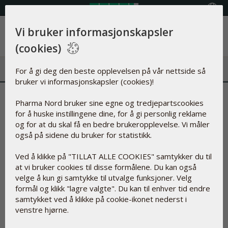
Velg land
Vi bruker informasjonskapsler
Meny
(cookies)
For å gi deg den beste opplevelsen på vår nettside så
bruker vi informasjonskapsler (cookies)!
For lite av dette stoffet kan
Pharma Nord bruker sine egne og tredjepartscookies
for å huske instillingene dine, for å gi personlig reklame
forklare søvnproblemet ditt
og for at du skal få en bedre brukeropplevelse. Vi måler
også på sidene du bruker for statistikk.
22.aug.2023
Ved å klikke på "TILLAT ALLE COOKIES" samtykker du til
at vi bruker cookies til disse formålene. Du kan også
velge å kun gi samtykke til utvalge funksjoner. Velg
Hvis du er eldre og opplever at det er vanskelig å falle i
formål og klikk "lagre valgte". Du kan til enhver tid endre
søvn, eller du våkner flere ganger om natten, finnes det
samtykket ved å klikke på cookie-ikonet nederst i
en naturlig forklaring, og det finnes også en naturlig
venstre hjørne.
løsning på problemet. Det kan du lese om her..