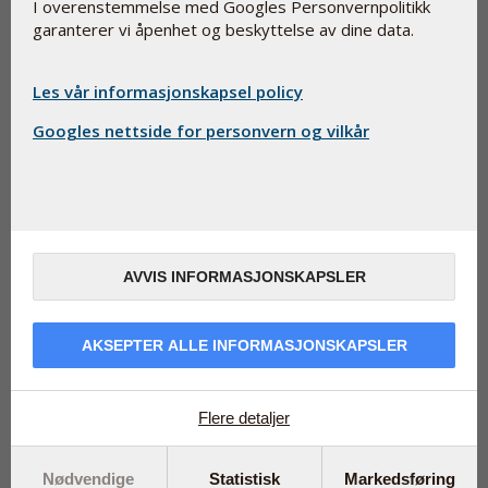
I overenstemmelse med Googles Personvernpolitikk
garanterer vi åpenhet og beskyttelse av dine data.
Les vår informasjonskapsel policy
Googles nettside for personvern og vilkår
AVVIS INFORMASJONSKAPSLER
En av de tingene som kan bli vanskeligere med alderen, er
å sove. Kanskje du kjenner deg igjen i dette problemet.
Det tar lang tid før du sovner om kvelden. Eller du våkner
AKSEPTER ALLE INFORMASJONSKAPSLER
flere ganger i løpet av natten og har problemer med å
sovne igjen. Det kan være frustrerende, men det finnes en
naturlig forklaring, og det finnes også en naturlig løsning.
Flere detaljer
La oss starte med forklaringen først.
Nødvendige
Statistisk
Markedsføring