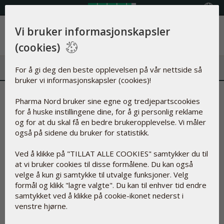
Velg land
Vi bruker informasjonskapsler
Meny
(cookies)
For å gi deg den beste opplevelsen på vår nettside så
bruker vi informasjonskapsler (cookies)!
Husk vitamin D for
Pharma Nord bruker sine egne og tredjepartscookies
for å huske instillingene dine, for å gi personlig reklame
immunsystemet
og for at du skal få en bedre brukeropplevelse. Vi måler
også på sidene du bruker for statistikk.
20.des.2022
Ved å klikke på "TILLAT ALLE COOKIES" samtykker du til
at vi bruker cookies til disse formålene. Du kan også
velge å kun gi samtykke til utvalge funksjoner. Velg
formål og klikk "lagre valgte". Du kan til enhver tid endre
samtykket ved å klikke på cookie-ikonet nederst i
venstre hjørne.