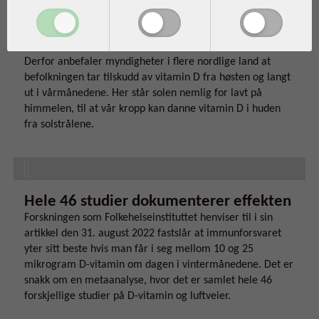
artikkel satt fokus på forskning som viser at vårt
immunsystem drar nytte av vitamin D i løpet av vinteren.
Derfor anbefaler myndigheter i flere nordlige land at
befolkningen tar tilskudd av vitamin D fra høsten og langt
ut i vårmånedene. Her står solen nemlig for lavt på
himmelen, til at vår kropp kan danne vitamin D i huden
fra solstrålene.
Hele 46 studier dokumenterer effekten
Forskningen som Folkehelseinstituttet henviser til i sin
artikkel den 31. august 2022 fastslår at immunforsvaret
yter sitt beste hvis man får i seg mellom 10 og 25
mikrogram D-vitamin om dagen i vintermånedene. Det er
snakk om en metaanalyse, hvor det er samlet hele 46
forskjellige studier på D-vitamin og luftveier.