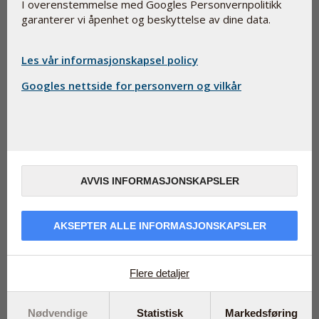
I overenstemmelse med Googles Personvernpolitikk
garanterer vi åpenhet og beskyttelse av dine data.
Les vår informasjonskapsel policy
Googles nettside for personvern og vilkår
Hvis du har fått sol i sommer er dine vitamin D lagre
AVVIS INFORMASJONSKAPSLER
mest sannsynlig fortsatt fylt opp akkurat nå. Men om
litt så går det andre veien for vitaminet som bidrar til å
vedlikeholde immunsystemet.
AKSEPTER ALLE INFORMASJONSKAPSLER
Det er forsket en del på D-vitaminets betydning de siste ti
årene. Fra å være et vitamin som kun er viktig for
normale knokler og muskelfunksjon, vet vi i dag at
Flere detaljer
vitaminet spiller flere roller – blant annet så bidrar
vitamin D også til vedlikehold av et normalt
Nødvendige
Statistisk
Markedsføring
immunsystem. Ganske nylig har Folkehelseinstituttet i en