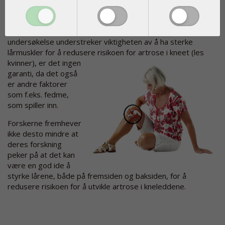
Ingen garanti
Forskerne skriver i tidsskriftet at selv om deres
undersøkelse understreker viktigheten av å ha sterke
lårmuskler for å redusere risikoen for artrose i kneet (les
kvinner), er det ingen
garanti, da det også
er andre faktorer
som f.eks. fedme,
som spiller inn.
Forskerne fremhever
ikke desto mindre at
deres forskning
peker på at det kan
være en god ide å
styrke lårene, både på fremsiden og baksiden, for å
redusere risikoen for å utvikle artrose i kneleddene.