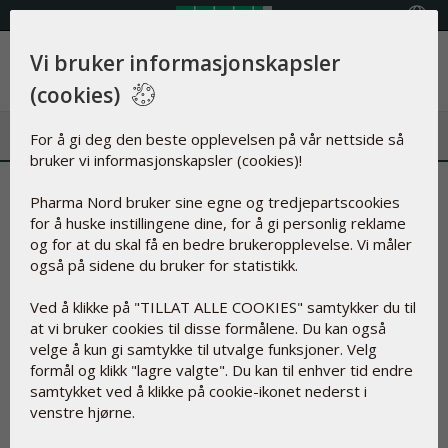
Velg land
Vi bruker informasjonskapsler
Meny
(cookies)
For å gi deg den beste opplevelsen på vår nettside så
bruker vi informasjonskapsler (cookies)!
Svak benmuskulatur øker
Pharma Nord bruker sine egne og tredjepartscookies
for å huske instillingene dine, for å gi personlig reklame
kvinners risiko for å få
og for at du skal få en bedre brukeropplevelse. Vi måler
slitasjegikt i kneet
også på sidene du bruker for statistikk.
Ved å klikke på "TILLAT ALLE COOKIES" samtykker du til
05.mai.2017
at vi bruker cookies til disse formålene. Du kan også
velge å kun gi samtykke til utvalge funksjoner. Velg
En ny undersøkelse har vist at kvinner
formål og klikk "lagre valgte". Du kan til enhver tid endre
med svak lårmuskulatur har en økt risiko
samtykket ved å klikke på cookie-ikonet nederst i
venstre hjørne.
for å utvikle slitasjegikt i kneleddene. For
de som allerede har fått slitasjegikt, er